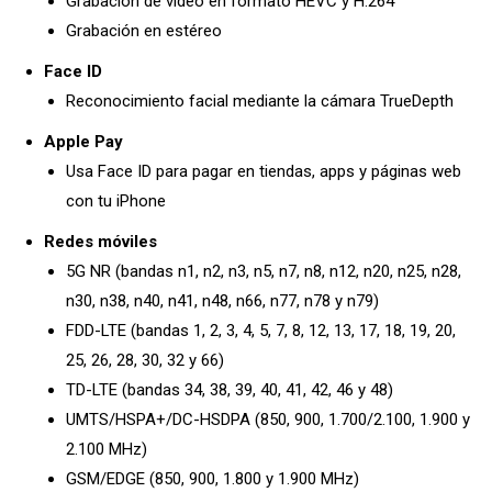
Grabación de vídeo en formato HEVC y H.264
Grabación en estéreo
Face ID
Reconoci­miento facial mediante la cámara TrueDepth
Apple Pay
Usa Face ID para pagar en tiendas, apps y páginas web
con tu iPhone
Redes móviles
5G NR (bandas n1, n2, n3, n5, n7, n8, n12, n20, n25, n28,
n30, n38, n40, n41, n48, n66, n77, n78 y n79)
FDD-LTE (bandas 1, 2, 3, 4, 5, 7, 8, 12, 13, 17, 18, 19, 20,
25, 26, 28, 30, 32 y 66)
TD-LTE (bandas 34, 38, 39, 40, 41, 42, 46 y 48)
UMTS/HSPA+/DC-HSDPA (850, 900, 1.700/2.100, 1.900 y
2.100 MHz)
GSM/EDGE (850, 900, 1.800 y 1.900 MHz)