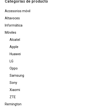
página
Categorías de producto
se
de
pueden
Accesorios móvil
producto
elegir
Altavoces
en
Informática
la
Móviles
página
Alcatel
de
producto
Apple
Huawei
LG
Oppo
Samsung
Sony
Xiaomi
ZTE
Remington