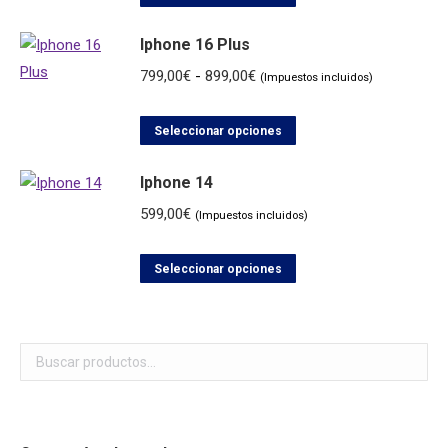
producto
Iphone 16 Plus
tiene
múltiples
Rango
799,00
€
-
899,00
€
(Impuestos incluidos)
variantes.
de
Las
Este
precios:
Seleccionar opciones
opciones
producto
desde
se
Iphone 14
tiene
799,00€
pueden
múltiples
hasta
599,00
€
(Impuestos incluidos)
elegir
variantes.
899,00€
en
Las
Este
Seleccionar opciones
la
opciones
producto
página
se
tiene
de
pueden
múltiples
producto
elegir
variantes.
en
Las
la
opciones