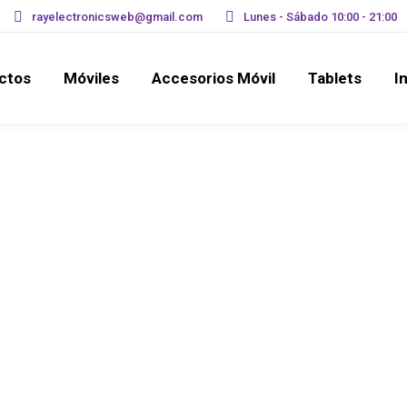
rayelectronicsweb@gmail.com
Lunes - Sábado 10:00 - 21:00
Productos
Móviles
Accesorios Móvil
Tablet
ctos
Móviles
Accesorios Móvil
Tablets
I