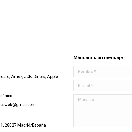
Mándanos un mensaje
o
Nombre *
rcard, Amex, JCB, Diners, Apple
E-mail *
trónico
Mensaje
nicsweb@gmail.com
01, 28027 Madrid/España