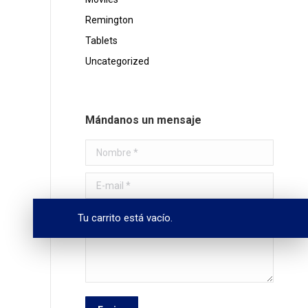
Remington
Tablets
Uncategorized
Mándanos un mensaje
Nombre *
E-mail *
Mensaje
Tu carrito está vacío.