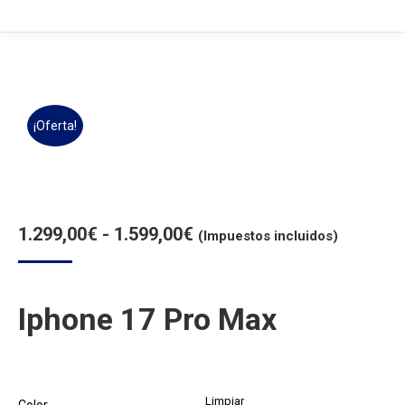
¡Oferta!
Rango
1.299,00
€
-
1.599,00
€
(Impuestos incluidos)
de
precios:
Iphone 17 Pro Max
desde
1.299,00€
hasta
1.599,00€
Limpiar