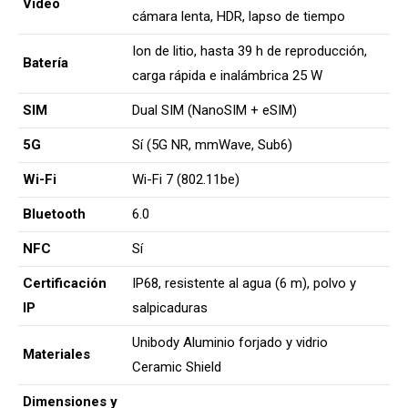
Vídeo
cámara lenta, HDR, lapso de tiempo
Ion de litio, hasta 39 h de reproducción,
Batería
carga rápida e inalámbrica 25 W
SIM
Dual SIM (NanoSIM + eSIM)
5G
Sí (5G NR, mmWave, Sub6)
Wi-Fi
Wi-Fi 7 (802.11be)
Bluetooth
6.0
NFC
Sí
Certificación
IP68, resistente al agua (6 m), polvo y
IP
salpicaduras
Unibody Aluminio forjado y vidrio
Materiales
Ceramic Shield
Dimensiones y