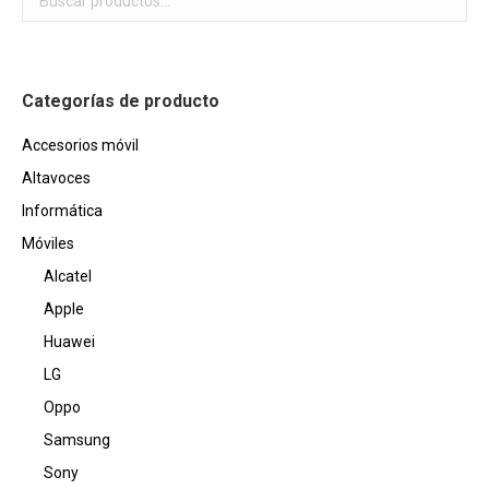
producto
elegir
variantes.
1.399,00€
en
Las
la
opciones
página
Categorías de producto
se
de
pueden
Accesorios móvil
producto
elegir
Altavoces
en
Informática
la
Móviles
página
Alcatel
de
producto
Apple
Huawei
LG
Oppo
Samsung
Sony