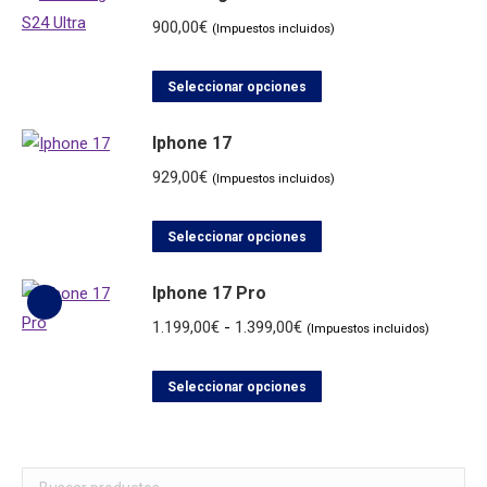
900,00
€
(Impuestos incluidos)
Este
Seleccionar opciones
producto
Iphone 17
tiene
múltiples
929,00
€
(Impuestos incluidos)
variantes.
Las
Este
Seleccionar opciones
opciones
producto
se
Iphone 17 Pro
tiene
pueden
múltiples
Rango
1.199,00
€
-
1.399,00
€
(Impuestos incluidos)
elegir
variantes.
de
en
Las
Este
precios:
Seleccionar opciones
la
opciones
producto
desde
página
se
tiene
1.199,00€
de
pueden
múltiples
hasta