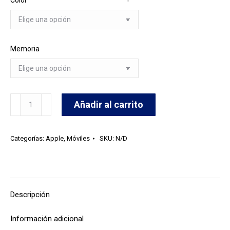
Color
Memoria
Iphone
Añadir al carrito
17
Pro
Categorías:
Apple
,
Móviles
SKU:
N/D
Max
cantidad
Descripción
Información adicional